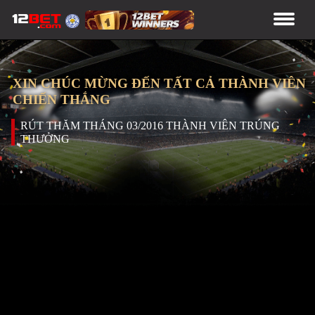
XIN CHÚC MỪNG ĐẾN TẤT CẢ THÀNH VIÊN
CHIẾN THẮNG
RÚT THĂM THÁNG 03/2016 THÀNH VIÊN TRÚNG
THƯỞNG